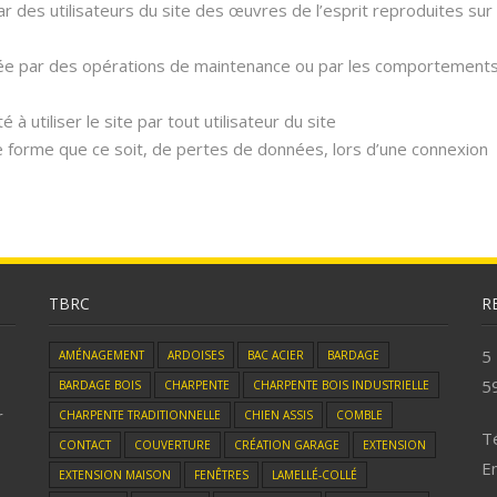
par des utilisateurs du site des œuvres de l’esprit reproduites sur
ivée par des opérations de maintenance ou par les comportement
 à utiliser le site par tout utilisateur du site
orme que ce soit, de pertes de données, lors d’une connexion
TBRC
R
5
AMÉNAGEMENT
ARDOISES
BAC ACIER
BARDAGE
5
BARDAGE BOIS
CHARPENTE
CHARPENTE BOIS INDUSTRIELLE
r
CHARPENTE TRADITIONNELLE
CHIEN ASSIS
COMBLE
Té
CONTACT
COUVERTURE
CRÉATION GARAGE
EXTENSION
Em
EXTENSION MAISON
FENÊTRES
LAMELLÉ-COLLÉ