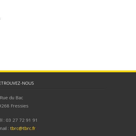
s
ETROUVEZ-NOUS
 Rue du Bac
9268 Fressies
l : 03 27 72 91 91
ail :
tbrc@tbrc.fr