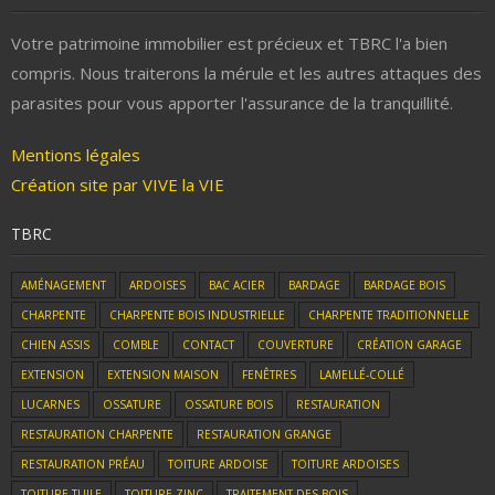
Votre patrimoine immobilier est précieux et TBRC l'a bien
compris. Nous traiterons la mérule et les autres attaques des
parasites pour vous apporter l'assurance de la tranquillité.
Mentions légales
Création site par VIVE la VIE
TBRC
AMÉNAGEMENT
ARDOISES
BAC ACIER
BARDAGE
BARDAGE BOIS
CHARPENTE
CHARPENTE BOIS INDUSTRIELLE
CHARPENTE TRADITIONNELLE
CHIEN ASSIS
COMBLE
CONTACT
COUVERTURE
CRÉATION GARAGE
EXTENSION
EXTENSION MAISON
FENÊTRES
LAMELLÉ-COLLÉ
LUCARNES
OSSATURE
OSSATURE BOIS
RESTAURATION
RESTAURATION CHARPENTE
RESTAURATION GRANGE
RESTAURATION PRÉAU
TOITURE ARDOISE
TOITURE ARDOISES
TOITURE TUILE
TOITURE ZINC
TRAITEMENT DES BOIS