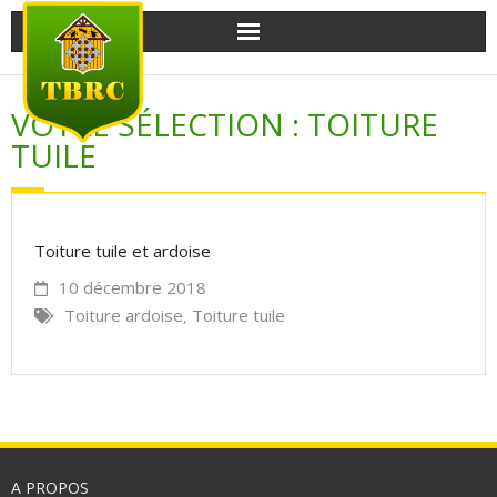
Traitement des bois
VOTRE SÉLECTION : TOITURE
Traitement des murs
TUILE
Charpente
Aménagement
Toiture tuile et ardoise
10 décembre 2018
Couverture
Toiture ardoise
Toiture tuile
,
Bardage
A PROPOS