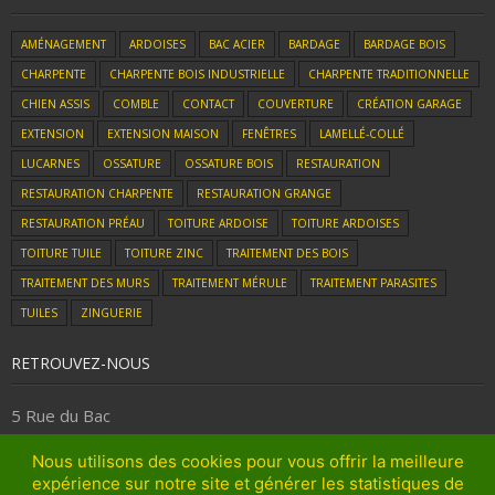
AMÉNAGEMENT
ARDOISES
BAC ACIER
BARDAGE
BARDAGE BOIS
CHARPENTE
CHARPENTE BOIS INDUSTRIELLE
CHARPENTE TRADITIONNELLE
CHIEN ASSIS
COMBLE
CONTACT
COUVERTURE
CRÉATION GARAGE
EXTENSION
EXTENSION MAISON
FENÊTRES
LAMELLÉ-COLLÉ
LUCARNES
OSSATURE
OSSATURE BOIS
RESTAURATION
RESTAURATION CHARPENTE
RESTAURATION GRANGE
RESTAURATION PRÉAU
TOITURE ARDOISE
TOITURE ARDOISES
TOITURE TUILE
TOITURE ZINC
TRAITEMENT DES BOIS
TRAITEMENT DES MURS
TRAITEMENT MÉRULE
TRAITEMENT PARASITES
TUILES
ZINGUERIE
RETROUVEZ-NOUS
5 Rue du Bac
59268 Fressies
Nous utilisons des cookies pour vous offrir la meilleure
expérience sur notre site et générer les statistiques de